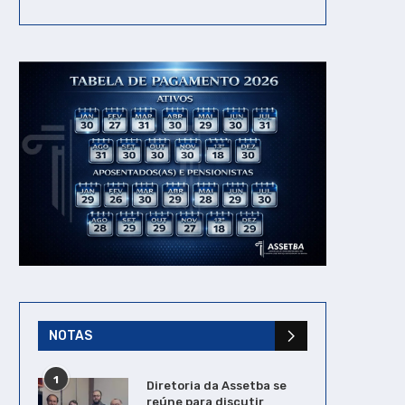
NOTAS
1
Diretoria da Assetba se
reúne para discutir