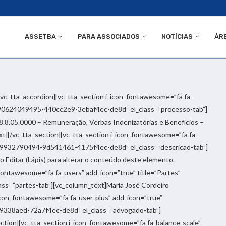
ASSETBA
PARA ASSOCIADOS
NOTÍCIAS
ÁR
[vc_tta_accordion][vc_tta_section i_icon_fontawesome=”fa fa-
1490624049495-440cc2e9-3ebaf4ec-de8d” el_class=”processo-tab”]
8.05.0000 – Remuneração, Verbas Indenizatórias e Benefícios –
t][/vc_tta_section][vc_tta_section i_icon_fontawesome=”fa fa-
1489932790494-9d541461-4175f4ec-de8d” el_class=”descricao-tab”]
 Editar (Lápis) para alterar o conteúdo deste elemento.
_fontawesome=”fa fa-users” add_icon=”true” title=”Partes”
s=”partes-tab”][vc_column_text]Maria José Cordeiro
icon_fontawesome=”fa fa-user-plus” add_icon=”true”
9338aed-72a7f4ec-de8d” el_class=”advogado-tab”]
ction][vc_tta_section i_icon_fontawesome=”fa fa-balance-scale”