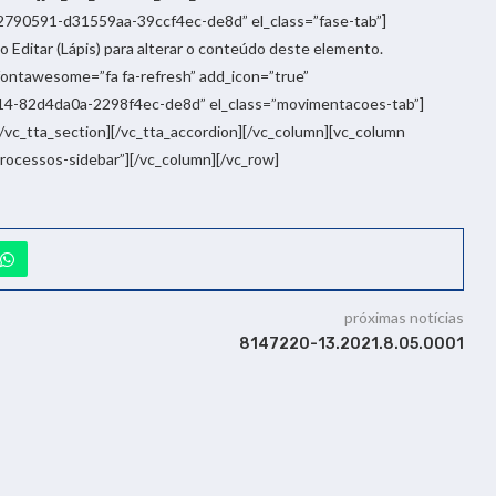
32790591-d31559aa-39ccf4ec-de8d” el_class=”fase-tab”]
 Editar (Lápis) para alterar o conteúdo deste elemento.
_fontawesome=”fa fa-refresh” add_icon=”true”
14-82d4da0a-2298f4ec-de8d” el_class=”movimentacoes-tab”]
c_tta_section][/vc_tta_accordion][/vc_column][vc_column
processos-sidebar”][/vc_column][/vc_row]
próximas notícias
8147220-13.2021.8.05.0001