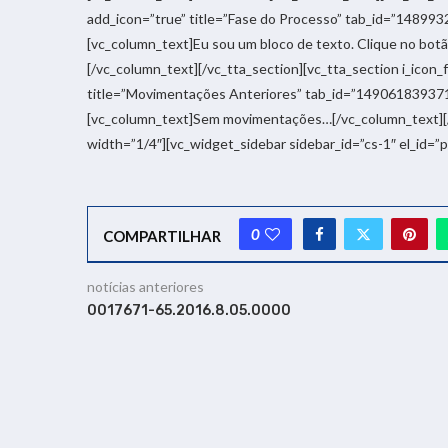
add_icon=”true” title=”Fase do Processo” tab_id=”14899
[vc_column_text]Eu sou um bloco de texto. Clique no botão
[/vc_column_text][/vc_tta_section][vc_tta_section i_icon
title=”Movimentações Anteriores” tab_id=”14906183937
[vc_column_text]Sem movimentações…[/vc_column_text][/v
width=”1/4″][vc_widget_sidebar sidebar_id=”cs-1″ el_id=”
0
COMPARTILHAR
notícias anteriores
0017671-65.2016.8.05.0000