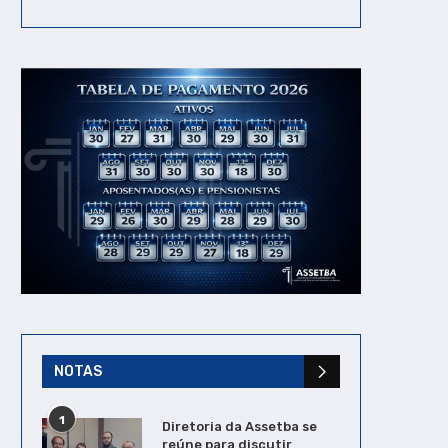
NOTAS
1
Diretoria da Assetba se
reúne para discutir