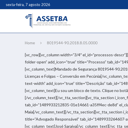
sexta-feira, 7 agosto 2026
Home
8019544-90.2018.8.05.0000
[vc_row][vc_column width=”3/4″ el_id=”processos-descr”]
folder-open” add_icon=”true” title=”Processo” tab_id=”
[vc_column_text]Mandado de Segurança 8019544-90.2018.
Licenças e Folgas – Conversão em Pecúnia[/vc_column_tex
text-width” add_icon=”true” title=”Descrição” tab_id=”
[vc_column_text]Eu sou um bloco de texto. Clique no botão
[/vc_column_text][/vc_tta_section][vc_tta_section i_icon
tab_id=”1489933212835-01e14661-a35ff4ec-de8d” el_clas
Maia[/vc_column_text][/vc_tta_section][vc_tta_section i_
title=”Advogado Responsável” tab_id=”1489933264607-a
[vc_column_text]José Saraiva[/vc_column_text][/vc_tta_se