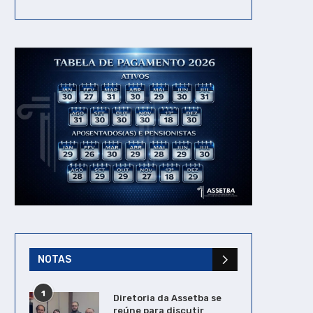
NOTAS
1
Diretoria da Assetba se
reúne para discutir