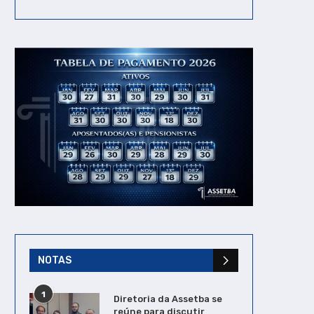
NOTAS
1
Diretoria da Assetba se
reúne para discutir