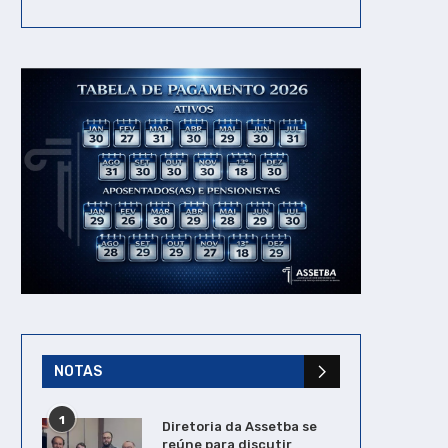
NOTAS
1
Diretoria da Assetba se
reúne para discutir