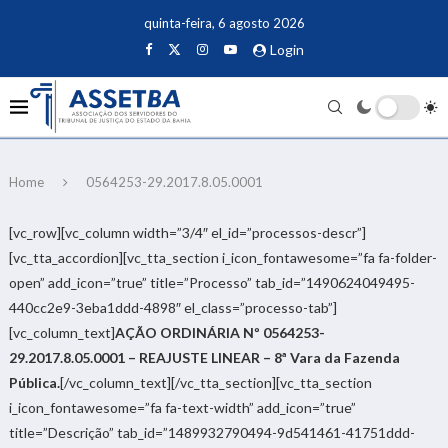
quinta-feira, 6 agosto 2026
Login
Home
0564253-29.2017.8.05.0001
[vc_row][vc_column width=”3/4″ el_id=”processos-descr”]
[vc_tta_accordion][vc_tta_section i_icon_fontawesome=”fa fa-folder-
open” add_icon=”true” title=”Processo” tab_id=”1490624049495-
440cc2e9-3eba1ddd-4898″ el_class=”processo-tab”]
[vc_column_text]
AÇÃO ORDINÁRIA Nº 0564253-
29.2017.8.05.0001 – REAJUSTE LINEAR – 8ª Vara da Fazenda
Pública.
[/vc_column_text][/vc_tta_section][vc_tta_section
i_icon_fontawesome=”fa fa-text-width” add_icon=”true”
title=”Descrição” tab_id=”1489932790494-9d541461-41751ddd-