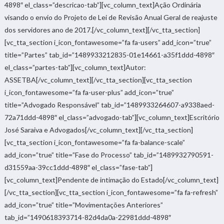
4898″ el_class=”descricao-tab”][vc_column_text]Ação Ordinária
visando o envio do Projeto de Lei de Revisão Anual Geral de reajuste
dos servidores ano de 2017.[/vc_column_text][/vc_tta_section]
[vc_tta_section i_icon_fontawesome=”fa fa-users” add_icon=”true”
title=”Partes” tab_id=”1489933212835-01e14661-a35f1ddd-4898″
el_class=”partes-tab”][vc_column_text]Autor:
ASSETBA[/vc_column_text][/vc_tta_section][vc_tta_section
i_icon_fontawesome=”fa fa-user-plus” add_icon=”true”
title=”Advogado Responsável” tab_id=”1489933264607-a9338aed-
72a71ddd-4898″ el_class=”advogado-tab”][vc_column_text]Escritório
José Saraiva e Advogados[/vc_column_text][/vc_tta_section]
[vc_tta_section i_icon_fontawesome=”fa fa-balance-scale”
add_icon=”true” title=”Fase do Processo” tab_id=”1489932790591-
d31559aa-39cc1ddd-4898″ el_class=”fase-tab”]
[vc_column_text]Pendente de intimação do Estado[/vc_column_text]
[/vc_tta_section][vc_tta_section i_icon_fontawesome=”fa fa-refresh”
add_icon=”true” title=”Movimentações Anteriores”
tab_id=”1490618393714-82d4da0a-22981ddd-4898″