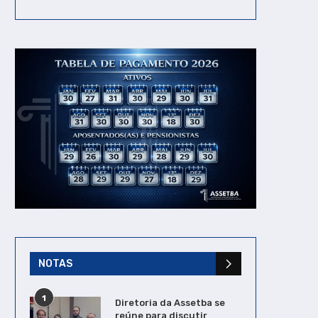
NOTAS
1
Diretoria da Assetba se
reúne para discutir