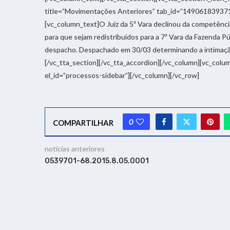
title=”Movimentações Anteriores” tab_id=”14906183937
[vc_column_text]O Juiz da 5ª Vara declinou da competência
para que sejam redistribuídos para a 7ª Vara da Fazenda Pú
despacho. Despachado em 30/03 determinando a intimaçã
[/vc_tta_section][/vc_tta_accordion][/vc_column][vc_colu
el_id=”processos-sidebar”][/vc_column][/vc_row]
0
COMPARTILHAR
notícias anteriores
0539701-68.2015.8.05.0001