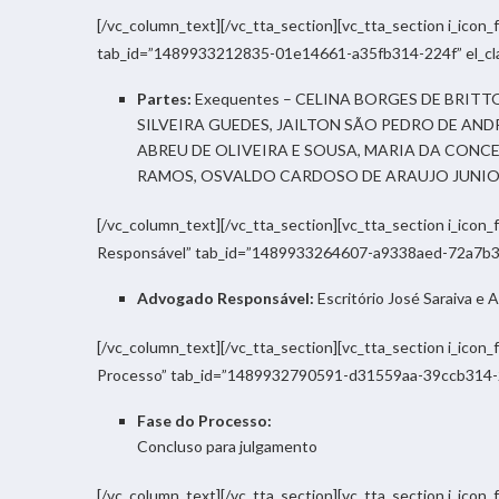
[/vc_column_text][/vc_tta_section][vc_tta_section i_icon
tab_id=”1489933212835-01e14661-a35fb314-224f” el_cla
Partes:
Exequentes – CELINA BORGES DE BRITT
SILVEIRA GUEDES, JAILTON SÃO PEDRO DE AN
ABREU DE OLIVEIRA E SOUSA, MARIA DA CONC
RAMOS, OSVALDO CARDOSO DE ARAUJO JUNIOR
[/vc_column_text][/vc_tta_section][vc_tta_section i_icon
Responsável” tab_id=”1489933264607-a9338aed-72a7b314
Advogado Responsável:
Escritório José Saraiva e
[/vc_column_text][/vc_tta_section][vc_tta_section i_icon
Processo” tab_id=”1489932790591-d31559aa-39ccb314-224
Fase do Processo:
Concluso para julgamento
[/vc_column_text][/vc_tta_section][vc_tta_section i_icon