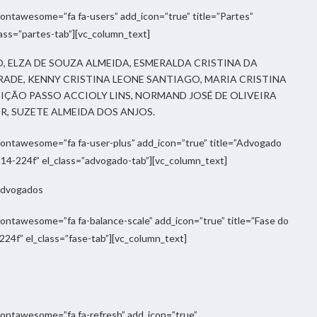
_fontawesome=”fa fa-users” add_icon=”true” title=”Partes”
ss=”partes-tab”][vc_column_text]
O, ELZA DE SOUZA ALMEIDA, ESMERALDA CRISTINA DA
DRADE, KENNY CRISTINA LEONE SANTIAGO, MARIA CRISTINA
EIÇÃO PASSO ACCIOLY LINS, NORMAND JOSÉ DE OLIVEIRA
, SUZETE ALMEIDA DOS ANJOS.
_fontawesome=”fa fa-user-plus” add_icon=”true” title=”Advogado
-224f” el_class=”advogado-tab”][vc_column_text]
 Advogados
_fontawesome=”fa fa-balance-scale” add_icon=”true” title=”Fase do
f” el_class=”fase-tab”][vc_column_text]
_fontawesome=”fa fa-refresh” add_icon=”true”