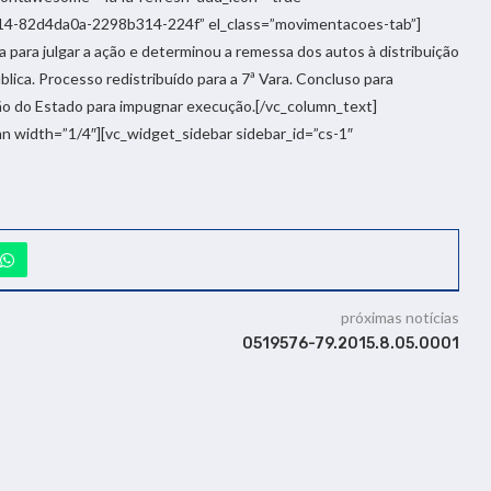
14-82d4da0a-2298b314-224f” el_class=”movimentacoes-tab”]
 para julgar a ação e determinou a remessa dos autos à distribuição
blica. Processo redistribuído para a 7ª Vara. Concluso para
o do Estado para impugnar execução.[/vc_column_text]
mn width=”1/4″][vc_widget_sidebar sidebar_id=”cs-1″
próximas notícias
0519576-79.2015.8.05.0001