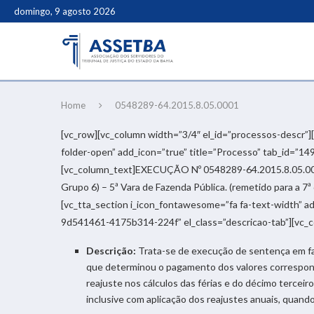
domingo, 9 agosto 2026
Home
0548289-64.2015.8.05.0001
[vc_row][vc_column width=”3/4″ el_id=”processos-descr”]
folder-open” add_icon=”true” title=”Processo” tab_id=”
[vc_column_text]EXECUÇÃO Nº 0548289-64.2015.8.05.000
Grupo 6) – 5ª Vara de Fazenda Pública. (remetido para a 7ª
[vc_tta_section i_icon_fontawesome=”fa fa-text-width” a
9d541461-4175b314-224f” el_class=”descricao-tab”][vc_
Descrição:
Trata-se de execução de sentença em fa
que determinou o pagamento dos valores correspon
reajuste nos cálculos das férias e do décimo tercei
inclusive com aplicação dos reajustes anuais, quando