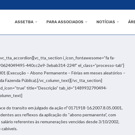
ASSETBA
PARA ASSOCIADOS
NOTÍCIAS
ÁR
[vc_tta_accordion][vc_tta_section i_icon_fontawesome=”fa fa-
1490624049495-440cc2e9-3ebab314-224f” el_class=”processo-tab”]
1 (Execução – Abono Permanente – Férias em meses aleatórios –
 da Fazenda Pública).[/vc_column_text][/vc_tta_section]
dd_icon=”true” title=”Descrição” tab_id=”1489932790494-
column_text]
ce do transito em julgado da ação nº 0171918-16.2007.8.05.0001,
dentes aos reflexos da aplicação do “abono permanente”, com
ro salário referentes às remunerações vencidas desde 3/10/2002,
 cabíveis.