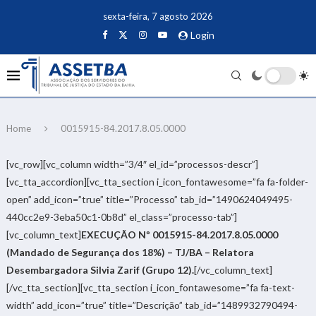
sexta-feira, 7 agosto 2026
Login
Home
0015915-84.2017.8.05.0000
[vc_row][vc_column width=”3/4″ el_id=”processos-descr”]
[vc_tta_accordion][vc_tta_section i_icon_fontawesome=”fa fa-folder-
open” add_icon=”true” title=”Processo” tab_id=”1490624049495-
440cc2e9-3eba50c1-0b8d” el_class=”processo-tab”]
[vc_column_text]
EXECUÇÃO Nº 0015915-84.2017.8.05.0000
(Mandado de Segurança dos 18%) – TJ/BA – Relatora
Desembargadora Silvia Zarif (Grupo 12).
[/vc_column_text]
[/vc_tta_section][vc_tta_section i_icon_fontawesome=”fa fa-text-
width” add_icon=”true” title=”Descrição” tab_id=”1489932790494-