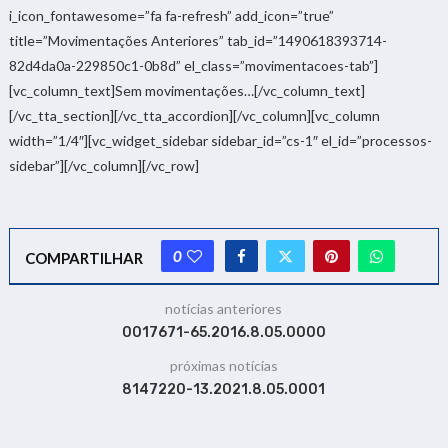
i_icon_fontawesome=”fa fa-refresh” add_icon=”true”
title=”Movimentações Anteriores” tab_id=”1490618393714-
82d4da0a-229850c1-0b8d” el_class=”movimentacoes-tab”]
[vc_column_text]Sem movimentações…[/vc_column_text]
[/vc_tta_section][/vc_tta_accordion][/vc_column][vc_column
width=”1/4″][vc_widget_sidebar sidebar_id=”cs-1″ el_id=”processos-
sidebar”][/vc_column][/vc_row]
0
COMPARTILHAR
notícias anteriores
0017671-65.2016.8.05.0000
próximas notícias
8147220-13.2021.8.05.0001