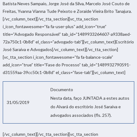
Batista Neves Sampaio, Jorge José da Silva, Marcelo José Couto de
Freitas, Yvanna Vianna Tude Peixoto e Zoraide Vieira Brito Tanajura.
[/vc_column_text][/vc_tta_section][vc_tta_section
i_icon_fontawesome=”fa fa-user-plus” add_icon=”true”
title=”Advogado Responsável” tab_id=”1489933264607-a9338aed-
72a750c1-0b8d” el_class=”advogado-tab”][vc_column_text]Escritório
José Saraiva e Advogados[/vc_column_text][/vc_tta_section]
[vc_tta_section i_icon_fontawesome=”fa fa-balance-scale”
add_icon=”true” title=”Fase do Processo” tab_id=”1489932790591-
d31559aa-39cc50c1-0b8d” el_class=”fase-tab”][vc_column_text]
Documento
Nesta data, faço JUNTADA a estes autos
31/05/2019
do Alvará do escritório José Saraiva e
advogados associados (fls. 257).
[/vc_column_text][/vc_tta_section][vc_tta_section