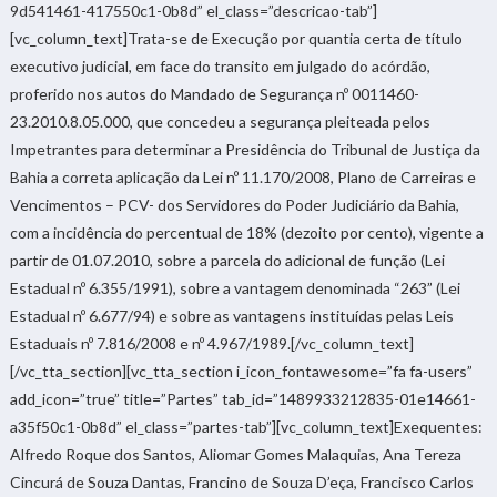
9d541461-417550c1-0b8d” el_class=”descricao-tab”]
[vc_column_text]Trata-se de Execução por quantia certa de título
executivo judicial, em face do transito em julgado do acórdão,
proferido nos autos do Mandado de Segurança nº 0011460-
23.2010.8.05.000, que concedeu a segurança pleiteada pelos
Impetrantes para determinar a Presidência do Tribunal de Justiça da
Bahia a correta aplicação da Lei nº 11.170/2008, Plano de Carreiras e
Vencimentos – PCV- dos Servidores do Poder Judiciário da Bahia,
com a incidência do percentual de 18% (dezoito por cento), vigente a
partir de 01.07.2010, sobre a parcela do adicional de função (Lei
Estadual nº 6.355/1991), sobre a vantagem denominada “263” (Lei
Estadual nº 6.677/94) e sobre as vantagens instituídas pelas Leis
Estaduais nº 7.816/2008 e nº 4.967/1989.[/vc_column_text]
[/vc_tta_section][vc_tta_section i_icon_fontawesome=”fa fa-users”
add_icon=”true” title=”Partes” tab_id=”1489933212835-01e14661-
a35f50c1-0b8d” el_class=”partes-tab”][vc_column_text]Exequentes:
Alfredo Roque dos Santos, Aliomar Gomes Malaquias, Ana Tereza
Cincurá de Souza Dantas, Francino de Souza D’eça, Francisco Carlos