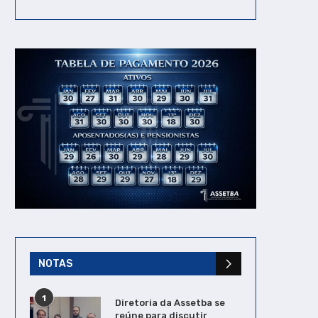
NOTAS
1
Diretoria da Assetba se
reúne para discutir