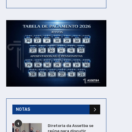
NOTAS
1
Diretoria da Assetba se
reúne para discutir