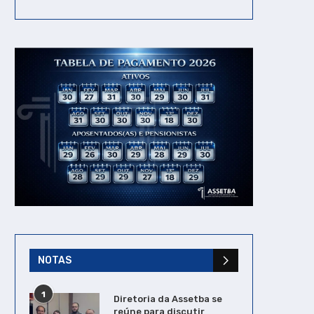
NOTAS
1
Diretoria da Assetba se
reúne para discutir