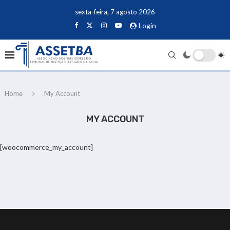
sexta-feira, 7 agosto 2026
Login
Home
My Account
MY ACCOUNT
[woocommerce_my_account]