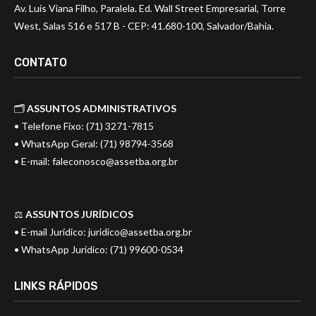
Av. Luis Viana Filho, Paralela. Ed. Wall Street Empresarial, Torre
West, Salas 516 e 517 B - CEP: 41.680-100, Salvador/Bahia.
CONTATO
🗂️
ASSUNTOS ADMINISTRATIVOS
• Telefone Fixo: (71) 3271-7815
• WhatsApp Geral: (71) 98794-3568
• E-mail:
faleconosco@assetba.org.br
⚖️
ASSUNTOS JURÍDICOS
• E-mail Jurídico:
juridico@assetba.org.br
• WhatsApp Jurídico: (71) 99600-0534
LINKS RÁPIDOS